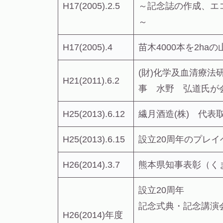
H17(2005).2.5
～記念誌の作成、エコ
～
H17(2005).4
苗木4000本を2ha
(財)化学及血清療法
H21(2011).6.2
事 水野 弘道氏が
H25(2013).6.12
繊月酒造(株) 代
H25(2013).6.15
設立20周年のプレ
H26(2014).3.7
熊本県知事表彰（く
設立20周年
記念式典・記念講演
H26(2014)年度