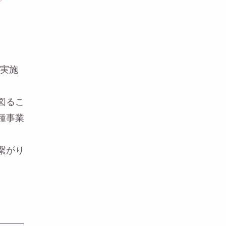
に実施
図るこ
種事業
繋がり