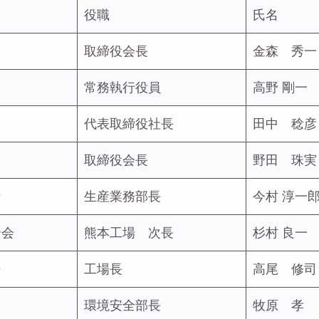
役職
氏名
ズ
取締役会長
金森 秀一
常務執行役員
高野 剛一
代表取締役社長
田中 稔彦
取締役会長
野田 珠実
所
生産業務部長
今村 淳一
合会
熊本工場 次長
杉村 良一
場
工場長
高尾 修司
環境安全部長
牧原 孝